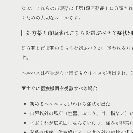
なお、これらの市販薬は「第1類医薬品」に分類さ
くための大切なルールです。
処方薬と市販薬はどちらを選ぶべき？症状別
処方薬と市販薬のどちらを選ぶべきか、迷われる方
す。
ヘルペスは症状がない時でもウイルスが排出され、
▼すぐに医療機関を受診すべき場合
初めて
ヘルペスと思われる症状が出た
口唇
以外
の場所（性器、おしり、目、指など）
水ぶくれが広範囲に及んでいたり、痛みが非常
発熱や頭痛、倦怠感など、皮膚以外の症状も伴