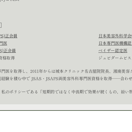
］
PS)正会員
日本美容外科学会(
専門医
日本専門医機構認
S)正会員
ベイザー認定医
資格取得
ジュビダームビス
門医を取得し、2011年からは城本クリニック名古屋院院長、湘南美容
験を積む中で JSAS・JSAPS両美容外科専門医資格を取得――合わ
、私のポリシーである「短期的ではなく中長期で効果が続くもの、紛い