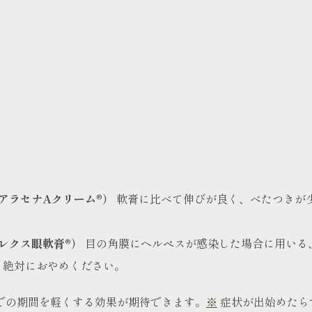
アラセナAクリーム®）
軟膏に比べて伸びが良く、べたつきが
レクス眼軟膏®）
目の角膜にヘルペスが感染した場合に用いる
、絶対におやめください。
での期間を軽くする効果が期待できます。
※
症状が出始めたら