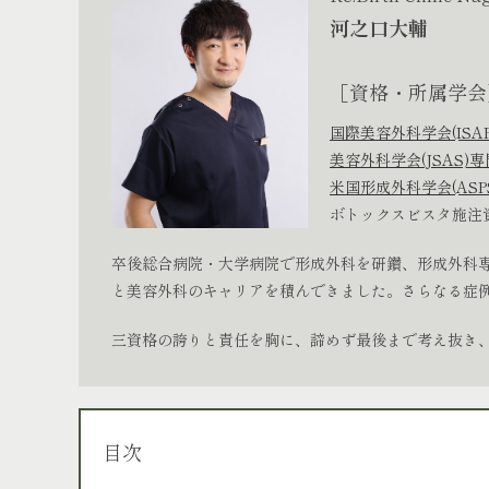
河之口大輔
［資格・所属学会
国際美容外科学会(ISA
美容外科学会(JSAS)
米国形成外科学会(ASP
ボトックスビスタ施注
卒後総合病院・大学病院で形成外科を研鑽、形成外科専
と美容外科のキャリアを積んできました。さらなる症例経
三資格の誇りと責任を胸に、諦めず最後まで考え抜き
目次