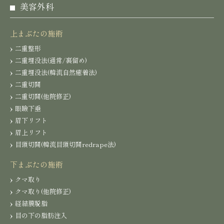
美容外科
上まぶたの施術
二重整形
二重埋没法(通常/裏留め)
二重埋没法(韓流自然癒着法)
二重切開
二重切開(他院修正)
眼瞼下垂
眉下リフト
眉上リフト
目頭切開(韓流目頭切開redrape法)
下まぶたの施術
クマ取り
クマ取り(他院修正)
経結膜脱脂
目の下の脂肪注入