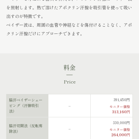
を照射します。熱で溶けたアポクリン汗腺を吸引管を使って吸い
出すのが特徴です。
ベイザー波は、周囲の血管や神経などを傷付けることなく、アポ
クリン汗腺だけにアプローチできます。
料金
Price
391,450円
脇汗ベイザーシェー
ビング（汗腺吸引
–
モニター価格
法）
313,160
円
330,000円
脇汗切開法（反転剪
–
モニター価格
除法）
264,000
円