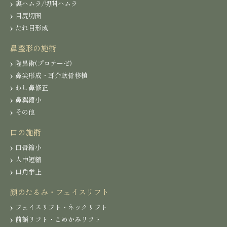
裏ハムラ/切開ハムラ
目尻切開
たれ目形成
鼻整形の施術
隆鼻術(プロテーゼ)
鼻尖形成・耳介軟骨移植
わし鼻修正
鼻翼縮小
その他
口の施術
口唇縮小
人中短縮
口角挙上
顔のたるみ・フェイスリフト
フェイスリフト・ネックリフト
前額リフト・こめかみリフト