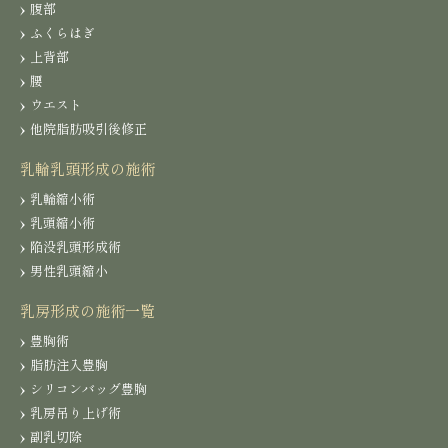
腹部
ふくらはぎ
上背部
腰
ウエスト
他院脂肪吸引後修正
乳輪乳頭形成の施術
乳輪縮小術
乳頭縮小術
陥没乳頭形成術
男性乳頭縮小
乳房形成の施術一覧
豊胸術
脂肪注入豊胸
シリコンバッグ豊胸
乳房吊り上げ術
副乳切除