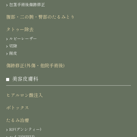
包茎手術後傷跡修正
腹部・二の腕・臀部のたるみとり
タトゥー除去
ルビーレーザー
切除
削皮
傷跡修正(外傷・他院手術後)
美容皮膚科
ヒアルロン酸注入
ボトックス
たるみ治療
RF(デンシティー)
ハイフ(HIFU)