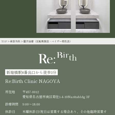
TOP
>
美容外科
>
脇汗治療（反転剪除法・ベイザー吸引法）
新瑞橋駅8番出口から徒歩3分
Re:Birth Clinic NAGOYA
所在地
〒457-0012
愛知県名古屋市南区菊住1-4-10Naritabldg 3F
診療時間
9:00〜18:00
休診日
木曜休診日(祝日は営業する場合あり、その他臨時営業す