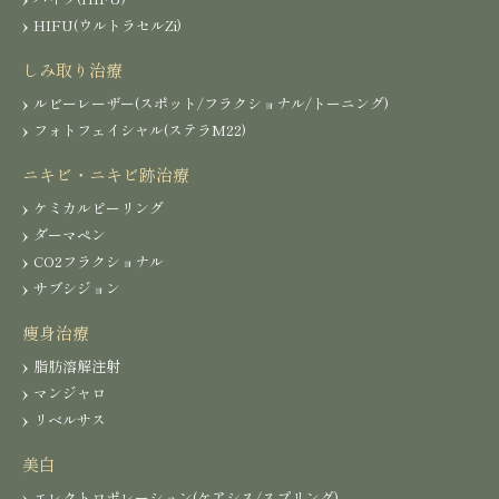
HIFU(ウルトラセルZi)
しみ取り治療
ルビーレーザー(スポット/フラクショナル/トーニング)
フォトフェイシャル(ステラM22)
ニキビ・ニキビ跡治療
ケミカルピーリング
ダーマペン
CO2フラクショナル
サブシジョン
痩身治療
脂肪溶解注射
マンジャロ
リベルサス
美白
エレクトロポレーション(ケアシス/スプリング)