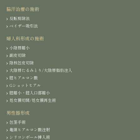
脇汗治療の施術
反転剪除法
ベイザー吸引法
婦人科形成の施術
小陰唇縮小
副皮切除
陰核包皮切除
大陰唇たるみとり/大陰唇脂肪注入
膣ヒアルロン酸
Gショットヒアル
膣縮小・膣入口部縮小
処女膜切開/処女膜再生術
男性器形成
包茎手術
亀頭ヒアルロン酸注射
シリコンボール挿入術