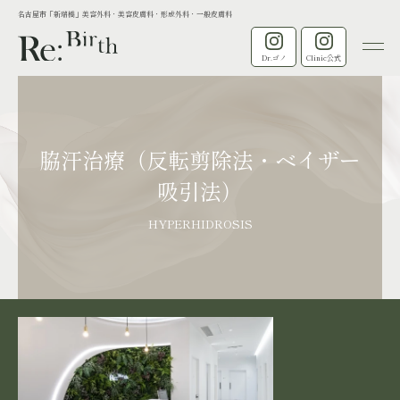
名古屋市「新瑞橋」美容外科・美容皮膚科・形成外科・一般皮膚科
Dr.ゴノ
Clinic公式
脇汗治療（反転剪除法・ベイザー
吸引法）
HYPERHIDROSIS