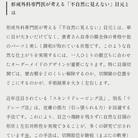
形成外科専門医が考える「不自然に見えない」目元と
は
形成外科専門医が考える「不自然に見えない」目元とは、単
に目が大きいだけでなく、患者さん自身の顔全体の骨格や他
のパーツと美しく調和が取れている状態です。このような自
然な仕上がりを実現するには、一人ひとりの顔立ちに合わせ
たオーダーメイドのデザインが重要になります。特に目頭切
開では、蒙古襞をどのくらい解除するのか、切開線の位置を
どこにするのかが、手術結果を大きく左右します。
近年注目されている「スキンリドレーピング法」、別名「リ
ドレープ法」は、皮膚の張力（引っ張られる力）を回避する
手法です。これにより、目立つ傷跡を残さずに自然な目頭の
形状と左右対称性を実現できることが、多くの研究で示され
ています
※
。この手法は、切開部位を瞼板（まぶたの軟骨）