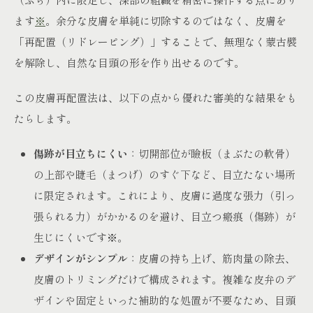
ます
※
。余分な皮膚を単純に切除するのではなく、皮膚を
「再配置（リドレーピング）」することで、無理なく蒙古襞
を解除し、自然な目頭の形を作り出せるのです。
この皮膚再配置法は、以下の点から優れた審美的な結果をも
たらします。
傷跡が目立ちにくい
：切開部位が瞼板（まぶたの軟骨）
の上部や睫毛（まつげ）のすぐ下など、目立たない場所
に限定されます。これにより、皮膚に過度な張力（引っ
張られる力）がかかるのを避け、目立つ瘢痕（傷跡）が
生じにくいです
※
。
デザインがシンプル
：皮膚の持ち上げ、筋肉量の除去、
皮膚のトリミングだけで構成されます。複雑な皮弁のデ
ザインや固定といった補助的な処置が不要なため、目頭