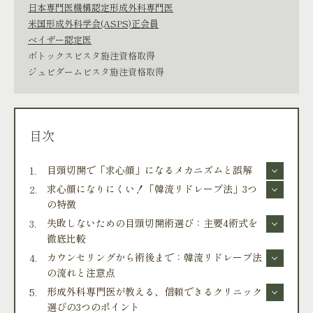
日本専門医機構認定形成外科専門医
米国形成外科学会(ASPS)正会員
ベイザー認定医
ボトックスビスタ施注資格取得
ジュビダームビスタ施注資格取得
目次
目頭切開で「求心顔」になるメカニズムと誤解
求心顔になりにくい！「韓流リドレープ法」3つ
の特徴
失敗しないための目頭切開術選び：主要4術式を
徹底比較
カウンセリングから術後まで：韓流リドレープ法
の流れと注意点
形成外科専門医が教える、信頼できるクリニック
選びの3つのポイント