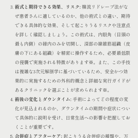
術式と期待できる効果、リスク:
韓流リドレープ法がな
ぜ患者さんに適しているのか、他の術式との違い、期待
できる具体的な効果、そして起こりうるリスクや注意点
を詳しく確認しましょう。この術式は、内眼角（目頭の
最も内側）の縁内のみを切開し、深部の線維筋組織（皮
膚の下にある組織）を精密に操作するため、必要最低限
の侵襲で実施される特徴があります
※
。また、この手技
は複雑な3次元解剖学に基づいているため、安全かつ効
果的に実施するための外科的概念と詳細な実行ガイドが
あるクリニックを選ぶことが求められます
※
。
術後の変化とダウンタイム:
手術によってどの程度の変
化が見込まれるのか、ダウンタイムの期間や症状につい
て具体的に説明を受け、日常生活への影響を把握してお
くことが重要です。
合併症とアフターケア:
起こりうる合併症の種類や、万