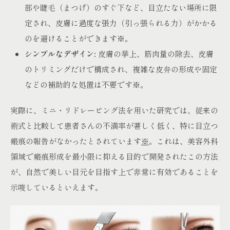
部や睫毛（まつげ）のすぐ下など、目立たない場所に限
定され、皮膚に過度な張力（引っ張られる力）がかかる
のを避けることができます
※
。
シンプルなデザイン:
皮膚の挙上、筋肉量の除去、皮膚
のトリミングだけで構成され、複雑な皮弁の形成や固定
などの補助的な処置は不要です
※
。
実際に、ミニ・リドレーピング法を用いた研究では、従来の
術式と比較して患者さんの不満率が著しく低く、特に目立つ
瘢痕の報告がなかったとされています
※
。これは、美容外科
領域で瘢痕形成を最小限に抑える目的で開発されたこの方法
が、自然で美しい目元を目指す上で非常に有効であることを
示唆しているといえます。