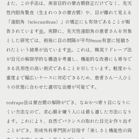
また、この手法は、美容目的の蒙古襞修正だけでなく、先天
性内眼角贅皮（生まれつきの蒙古襞）や、目が離れて見える
「遠眼角（telecanthus）」の矯正にも有効であることが報
告されています
※
。実際に、先天性遠眼角の患者さんを対象
とした研究では、術後に目の間隔が平均9mm有意に短縮さ
れたという結果が出ています
※
。これは、韓流リドレープ法
が目元の解剖学的な構造を考慮し、機能的な改善にも寄与で
きる汎用性の高い術式であることを示しています。軽度から
重度まで幅広いケースに対応できるため、患者さん一人ひと
りの状態に合わせた適切な治療が可能です。
redrape法は蒙古襞の解除ができ、なおかつ寄り目になりに
くい方法なので、求心顔を嫌う人には最も適した方法になり
ます。これにより、自然でバランスの取れた目元を作り出す
ことができ、形成外科専門医が目指す「美しさと機能性の両