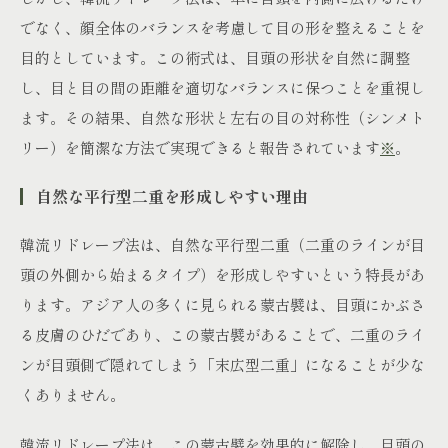
でなく、顔全体のバランスを考慮して目の形を整えることを
目的としています。この術式は、目頭の形状を自然に調整
し、目と目の間の距離を適切なバランスに保つことを重視し
ます。その結果、自然な形状と左右の目の対称性（シンメト
リー）を簡潔な方法で実現できると報告されています
※
。
自然な平行型二重を形成しやすい理由
韓流リドレープ法は、自然な平行型二重（二重のラインが目
頭の外側から始まるタイプ）を形成しやすいという特長があ
ります。アジア人の多くに見られる蒙古襞は、目頭にかぶさ
る皮膚のひだであり、この蒙古襞があることで、二重のライ
ンが目頭側で隠れてしまう「末広型二重」になることが少な
くありません。
韓流リドレープ法は、この蒙古襞を効果的に解除し、目頭の