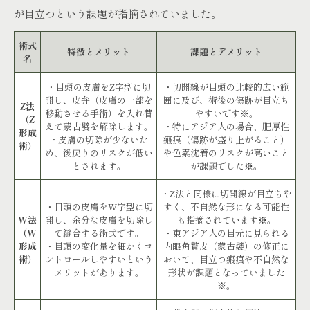
が目立つという課題が指摘されていました。
術式
特徴とメリット
課題とデメリット
名
・目頭の皮膚をZ字型に切
・切開線が目頭の比較的広い範
開し、皮弁（皮膚の一部を
囲に及び、術後の傷跡が目立ち
Z法
移動させる手術）を入れ替
やすいです
※
。
（Z
えて蒙古襞を解除します。
・特にアジア人の場合、肥厚性
形成
・皮膚の切除が少ないた
瘢痕（傷跡が盛り上がること）
術）
め、後戻りのリスクが低い
や色素沈着のリスクが高いこと
とされます。
が課題でした
※
。
・Z法と同様に切開線が目立ちや
・目頭の皮膚をW字型に切
すく、不自然な形になる可能性
W法
開し、余分な皮膚を切除し
も指摘されています
※
。
（W
て縫合する術式です。
・東アジア人の目元に見られる
形成
・目頭の変化量を細かくコ
内眼角贅皮（蒙古襞）の修正に
術）
ントロールしやすいという
おいて、目立つ瘢痕や不自然な
メリットがあります。
形状が課題となっていました
※
。