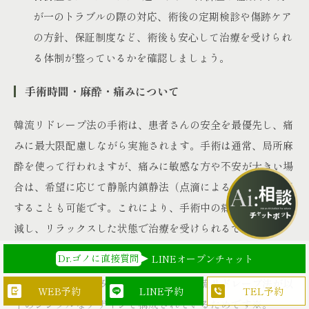
が一のトラブルの際の対応、術後の定期検診や傷跡ケア
の方針、保証制度など、術後も安心して治療を受けられ
る体制が整っているかを確認しましょう。
手術時間・麻酔・痛みについて
韓流リドレープ法の手術は、患者さんの安全を最優先し、痛
みに最大限配慮しながら実施されます。手術は通常、局所麻
酔を使って行われますが、痛みに敏感な方や不安が大きい場
合は、希望に応じて静脈内鎮静法（点滴による麻酔）を併用
することも可能です。これにより、手術中の痛みや不安を軽
減し、リラックスした状態で治療を受けられるでしょう。
Dr.ゴノに直接質問
LINEオープンチャット
手術時間は比較的短く、両目で一般的に30分から1時間程度
で完了することが多いです。これは、韓流リドレープ法が以
WEB予約
TEL予約
LINE予約
下のシンプルなデザインで構成されているためです
※
。