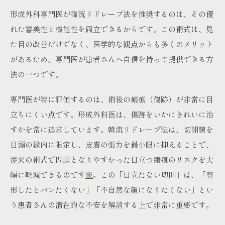
形成外科専門医が韓流リドレープ法を推奨するのは、その優
れた審美性と機能性を両立できるからです。この術式は、見
た目の改善だけでなく、医学的な観点からも多くのメリット
があるため、専門医が患者さんへ自信を持って提供できる方
法の一つです。
専門医が特に評価するのは、術後の瘢痕（傷跡）が非常に目
立ちにくい点です。形成外科医は、傷跡をいかにきれいに治
すかを常に追求しています。韓流リドレープ法は、切開線を
目頭の縁内に限定し、皮膚の張力を最小限に抑えることで、
従来の術式で問題となりやすかった目立つ瘢痕のリスクを大
幅に軽減できるのです
※
。この「目立たない切開」は、「整
形したとバレたくない」「不自然な顔になりたくない」とい
う患者さんの潜在的な不安を解消する上で非常に重要です。