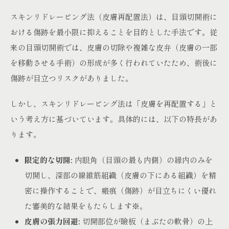
スキンリドレーピング法（皮膚再配置法）は、目頭切開術に
おける傷跡を最小限に抑えることを目的とした手法です。従
来の目頭切開術では、皮膚の切除や複雑な皮弁（皮膚の一部
を移動させる手術）の形成が多く行われていたため、術後に
傷跡が目立つリスクがありました。
しかし、スキンリドレーピング法は「皮膚を再配置する」と
いう考え方に基づいています。具体的には、以下の特長があ
ります。
限定的な切開:
内眼角（目頭の最も内側）の縁内のみを
切開し、深部の線維筋組織（皮膚の下にある組織）を精
密に操作することで、瘢痕（傷跡）が目立ちにくい優れ
た審美的な結果をもたらします
※
。
皮膚の張力回避:
切開部位が瞼板（まぶたの軟骨）の上