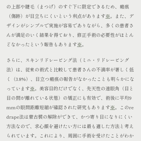
の上部や睫毛（まつげ）のすぐ下に限定できるため、瘢痕
（傷跡）が目立ちにくいという利点があります
※
。また、デ
ザインがシンプルで実施が容易でありながら、多くの患者さ
んが満足のいく結果を得ており、修正手術の必要性がほとん
どなかったという報告もあります
※
。
さらに、スキンリドレーピング法（ミニ・リドレーピング
法）は、従来の術式と比較して患者さんの不満率が著しく低
く（3.8%）、目立つ瘢痕の報告がなかったことも明らかにな
っています
※
。美容目的だけでなく、先天性の遠眼角（目と
目の間が離れている状態）の矯正にも有効で、術後に平均9
mmの眼間距離短縮が確認された研究もあります
※
。このre
drape法は蒙古襞の解除ができて、かつ寄り目になりにくい
方法なので、求心顔を避けたい方には最も適した方法と考え
られています。これにより、周囲に手術を受けたことがわか