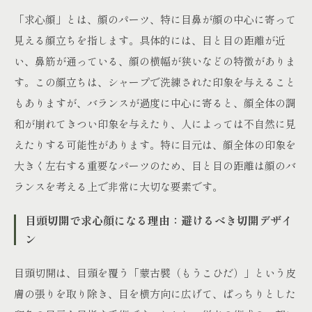
「求心顔」とは、顔のパーツ、特に目鼻が顔の中心に寄って
見える顔立ちを指します。具体的には、目と目の距離が近
い、鼻筋が通っている、顔の横幅が狭いなどの特徴がありま
す。この顔立ちは、シャープで洗練された印象を与えること
もありますが、バランスが過度に中心に寄ると、顔全体の調
和が崩れてきつい印象を与えたり、人によっては不自然に見
えたりする可能性があります。特に目元は、顔全体の印象を
大きく左右する重要なパーツのため、目と目の距離は顔のバ
ランスを考える上で非常に大切な要素です。
目頭切開で求心顔になる理由：避けるべき切開デザイ
ン
目頭切開は、目頭を覆う「蒙古襞（もうこひだ）」という皮
膚の張りを取り除き、目を横方向に広げて、ぱっちりとした