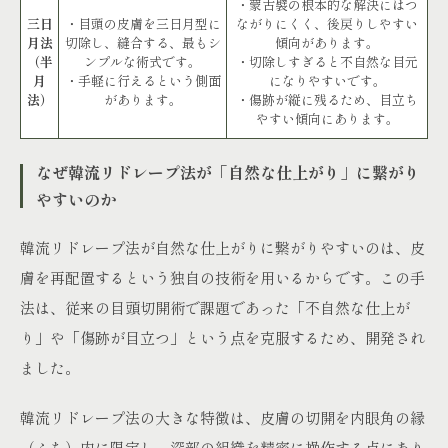
・蒙古襞の根本的な解決にはつ
三日
・目頭の皮膚を三日月型に
ながりにくく、後戻りしやすい
月法
切除し、縫合する、最もシ
傾向があります。
（半
ンプルな術式です。
・切除しすぎると不自然な目元
月
・手軽に行えるという側面
になりやすいです。
法）
があります。
・傷跡が縦に残るため、目立ち
やすい傾向にあります。
なぜ韓流リドレープ法が「自然な仕上がり」に繋がり
やすいのか
韓流リドレープ法が自然な仕上がりに繋がりやすいのは、皮
膚を再配置するという独自の技術を用いるからです。この手
法は、従来の目頭切開術で課題であった「不自然な仕上が
り」や「傷跡が目立つ」という点を克服するため、開発され
ました。
韓流リドレープ法の大きな特徴は、皮膚の切開を内眼角の縁
（ふち）内に限定し、深部の組織を精密に操作する点にあり