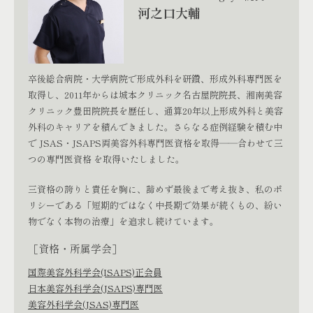
河之口大輔
卒後総合病院・大学病院で形成外科を研鑽、形成外科専門医を
取得し、2011年からは城本クリニック名古屋院院長、湘南美容
クリニック豊田院院長を歴任し、通算20年以上形成外科と美容
外科のキャリアを積んできました。さらなる症例経験を積む中
で JSAS・JSAPS両美容外科専門医資格を取得――合わせて三
つの専門医資格 を取得いたしました。
三資格の誇りと責任を胸に、諦めず最後まで考え抜き、私のポ
リシーである「短期的ではなく中長期で効果が続くもの、紛い
物でなく本物の治療」を追求し続けています。
［資格・所属学会］
国際美容外科学会(ISAPS)正会員
日本美容外科学会(JSAPS)専門医
美容外科学会(JSAS)専門医