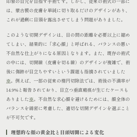
印象の目元を目指す手術です。しかし、従来の術式の一部に
は、蒙古襞の皮膚を単純に切り取るだけのデザインがあり、
これが過剰に目頭を露出させてしまう問題がありました。
このような切開デザインは、目の間の距離を必要以上に縮め
てしまい、結果的に「求心顔」と呼ばれる、バランスの悪い
不自然な仕上がりになる原因となります。また、既存の術式
の中には、切開線（皮膚を切る線）のデザインが複雑で、術
後に傷跡が目立ちやすいという課題も指摘されていました
※
。例えば、一部の従来の楕円切除法では、術後の不満率が
14.9%と報告されており、目立つ垂直瘢痕が生じたケースも
ありました
※
。不自然な求心顔を避けるためには、顔全体の
バランスを綿密に考慮した、適切な切開デザインを選ぶこと
が不可欠です。
理想的な顔の黄金比と目頭切開による変化