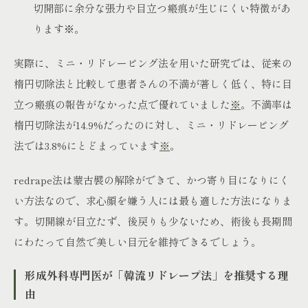
切開部に余分な張力や目立つ瘢痕が生じにくい特徴があ
ります
※
。
実際に、ミニ・リドレーピング法を用いた研究では、従来の
楕円切除法と比較して患者さんの不満が著しく低く、特に目
立つ瘢痕の報告がなかった点で優れていました
※
。不満率は
楕円切除法が14.9%だったのに対し、ミニ・リドレーピング
法では3.8%にとどまっています
※
。
redrape法は蒙古襞の解除ができて、かつ寄り目になりにく
い方法なので、求心顔を嫌う人には最も適した方法になりま
す。切開線が目立たず、後戻りも少ないため、術後も長期間
にわたって自然で美しい目元を維持できるでしょう。
形成外科専門医が「韓流リドレープ法」を推奨する理
由