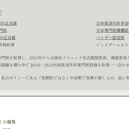
］
PS)正会員
日本美容外科学会(
専門医
日本専門医機構認
S)正会員
ベイザー認定医
資格取得
ジュビダームビス
門医を取得し、2011年からは城本クリニック名古屋院院長、湘南美容
験を積む中で JSAS・JSAPS両美容外科専門医資格を取得――合わ
、私のポリシーである「短期的ではなく中長期で効果が続くもの、紛い
ミの種類