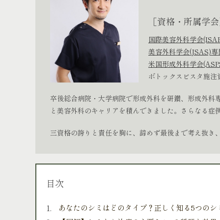
［資格・所属学会
国際美容外科学会(ISA
美容外科学会(JSAS)
米国形成外科学会(ASP
ボトックスビスタ施注
卒後総合病院・大学病院で形成外科を研鑽、形成外科専
と美容外科のキャリアを積んできました。さらなる症例経
三資格の誇りと責任を胸に、諦めず最後まで考え抜き
目次
あなたのシミはどのタイプ？正しく知る5つのシ