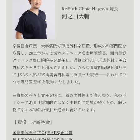
Re:Birth Clinic Nagoya 院長
河之口大輔
卒後総合病院・大学病院で形成外科を研鑽、形成外科専門医を
取得し、2011年からは城本クリニック名古屋院院長、湘南美容
クリニック豊田院院長を歴任し、通算20年以上形成外科と美容
外科のキャリアを積んできました。さらなる症例経験を積む中
で JSAS・JSAPS両美容外科専門医資格を取得――合わせて三
つの専門医資格 を取得いたしました。
三資格の誇りと責任を胸に、諦めず最後まで考え抜き、私のポ
リシーである「短期的ではなく中長期で効果が続くもの、紛い
物でなく本物の治療」を追求し続けています。
［資格・所属学会］
国際美容外科学会(ISAPS)正会員
日本美容外科学会(JSAPS)専門医