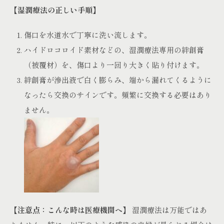
【湿潤療法の正しい手順】
傷口を水道水で丁寧に洗い流します。
ハイドロコロイド素材などの、湿潤療法専用の絆創膏
（被覆材）を、傷口より一回り大きく貼り付けます。
絆創膏が滲出液で白く膨らみ、端から漏れてくるように
なったら交換のサインです。頻繁に交換する必要はあり
ません。
【注意点：こんな時は医療機関へ】
湿潤療法は万能ではあ