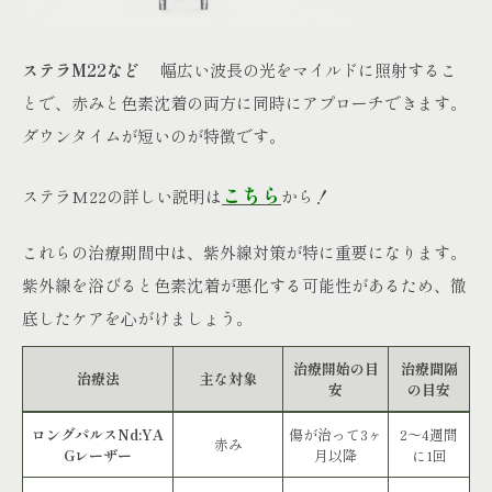
ステラM22など
幅広い波長の光をマイルドに照射するこ
とで、赤みと色素沈着の両方に同時にアプローチできます。
ダウンタイムが短いのが特徴です。
こちら
ステラM22の詳しい説明は
から！
これらの治療期間中は、紫外線対策が特に重要になります。
紫外線を浴びると色素沈着が悪化する可能性があるため、徹
底したケアを心がけましょう。
治療開始の目
治療間隔
治療法
主な対象
安
の目安
ロングパルスNd:YA
傷が治って3ヶ
2～4週間
赤み
Gレーザー
月以降
に1回