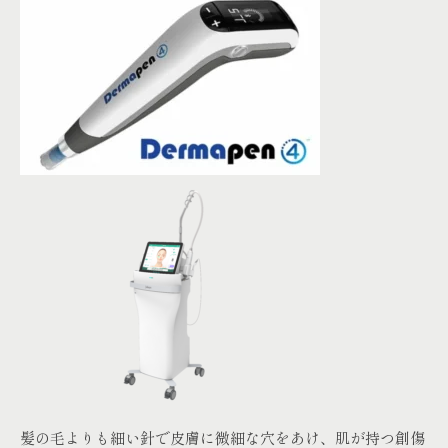
髪の毛よりも細い針で皮膚に微細な穴をあけ、肌が持つ創傷