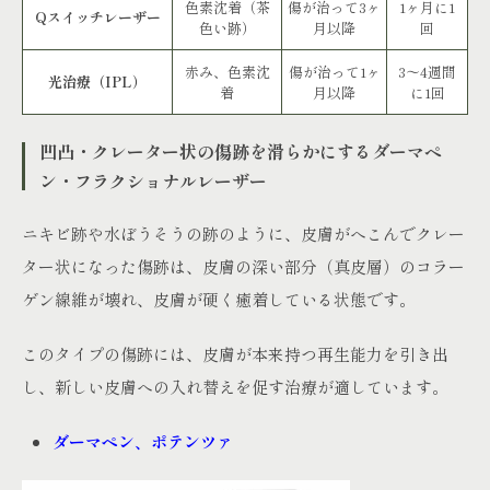
色素沈着（茶
傷が治って3ヶ
1ヶ月に1
Qスイッチレーザー
色い跡）
月以降
回
赤み、色素沈
傷が治って1ヶ
3～4週間
光治療（IPL）
着
月以降
に1回
凹凸・クレーター状の傷跡を滑らかにするダーマペ
ン・フラクショナルレーザー
ニキビ跡や水ぼうそうの跡のように、皮膚がへこんでクレー
ター状になった傷跡は、皮膚の深い部分（真皮層）のコラー
ゲン線維が壊れ、皮膚が硬く癒着している状態です。
このタイプの傷跡には、皮膚が本来持つ再生能力を引き出
し、新しい皮膚への入れ替えを促す治療が適しています。
ダーマペン、ポテンツァ