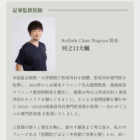
記事監修医師
Re:Birth Clinic Nagoya 院長
河之口大輔
卒後総合病院・大学病院で形成外科を研鑽、形成外科専門医を
取得し、2011年からは城本クリニック名古屋院院長、湘南美容
クリニック豊田院院長を歴任し、通算20年以上形成外科と美容
外科のキャリアを積んできました。さらなる症例経験を積む中
で JSAS・JSAPS両美容外科専門医資格を取得――合わせて三
つの専門医資格 を取得いたしました。
三資格の誇りと責任を胸に、諦めず最後まで考え抜き、私のポ
リシーである「短期的ではなく中長期で効果が続くもの、紛い