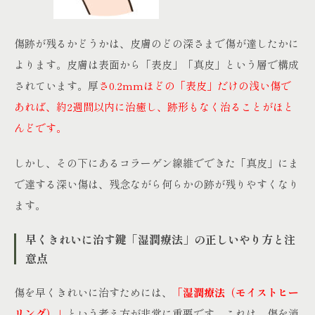
傷跡が残るかどうかは、皮膚のどの深さまで傷が達したかに
よります。皮膚は表面から「表皮」「真皮」という層で構成
されています。厚
さ0.2mmほどの「表皮」だけの浅い傷で
あれば、約2週間以内に治癒し、跡形もなく治ることがほと
んどです。
しかし、その下にあるコラーゲン線維でできた「真皮」にま
で達する深い傷は、残念ながら何らかの跡が残りやすくなり
ます。
早くきれいに治す鍵「湿潤療法」の正しいやり方と注
意点
傷を早くきれいに治すためには、
「湿潤療法（モイストヒー
リング）」
という考え方が非常に重要です。これは、傷を消