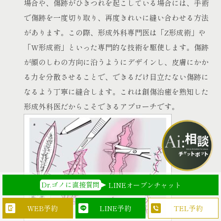
場合や、傷跡がひきつれを起こしている場合には、手術
で傷跡を一度切り取り、再度きれいに縫い合わせる方法
があります。この際、形成外科専門医は「Z形成術」や
「W形成術」といった専門的な技術を駆使します。傷跡
が顔のしわの方向に沿うようにデザインし、皮膚にかか
る力を分散させることで、できるだけ目立たない傷跡に
なるよう丁寧に縫合します。これは創傷治癒を熟知した
形成外科医だからこそできるアプローチです。
Dr.ゴノに直接質問
LINEオープンチャット
WEB予約
TEL予約
LINE予約