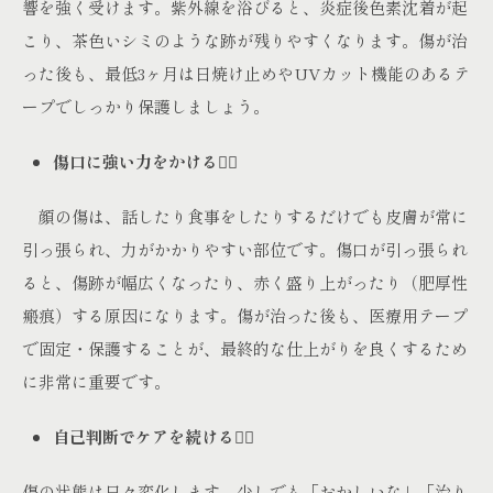
響を強く受けます。紫外線を浴びると、炎症後色素沈着が起
こり、茶色いシミのような跡が残りやすくなります。傷が治
った後も、最低3ヶ月は日焼け止めやUVカット機能のあるテ
ープでしっかり保護しましょう。
傷口に強い力をかける🙅‍♀️
顔の傷は、話したり食事をしたりするだけでも皮膚が常に
引っ張られ、力がかかりやすい部位です。傷口が引っ張られ
ると、傷跡が幅広くなったり、赤く盛り上がったり（肥厚性
瘢痕）する原因になります。傷が治った後も、医療用テープ
で固定・保護することが、最終的な仕上がりを良くするため
に非常に重要です。
自己判断でケアを続ける🙅‍♀️
傷の状態は日々変化します。少しでも「おかしいな」「治り