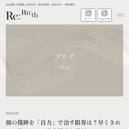
名古屋市「新瑞橋」美容外科・美容皮膚科・形成外科・一般皮膚科
Dr.ゴノ
Clinic公式
ブログ
Blog
2026/02/03
顔の傷跡を「自力」で治す限界は？早くきれ