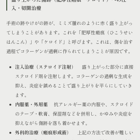
入・切開治療
手術の跡やけがの跡が、ミミズ腫れのように赤く盛り上がっ
てしまうことがあります。これを「肥厚性瘢痕（ひこうせい
はんこん）」や「ケロイド」と呼びます。これは、傷を治す
過程でコラーゲンが過剰に作られてしまうことが原因です。
注入治療（ステロイド注射）
盛り上がった部分に直接
ステロイド剤を注射します。コラーゲンの過剰な生成を
抑え、炎症を鎮めることで盛り上がりを平らにしていき
ます。
内服薬・外用薬
抗アレルギー薬の内服や、ステロイド
のテープ・軟膏、保湿剤などを併用し、かゆみや炎症を
抑えながら傷跡を落ち着かせます。
外科的治療（瘢痕形成術）
上記の方法で改善が難しい