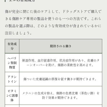
傷が完全に閉じた後のケアとして、ドラッグストアで購入で
きる傷跡ケア専用の製品を使うのも一つの方法です。これら
の製品を選ぶ際は、どのような有効成分が含まれているかに
注目しましょう。
有効成
期待される働き
分
ヘパリ
保湿作用、血行促進作用、抗炎症作用があり、皮膚のタ
ン類似
ーンオーバーを助け、傷跡の柔軟性を高めます。
物質
アラン
傷ついた皮膚組織の修復を促す働きが期待できます。
トイン
ビタミ
メラニンの生成を抑え、傷跡の色素沈着（茶色い跡）を
ンC誘導
防ぐ効果が期待できます。
体