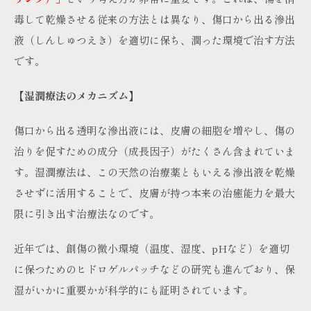
毒して乾燥させる従来の方法とは異なり、傷口から出る滲出
液（しんしゅつえき）を適切に保ち、潤った環境で治す方法
です。
【湿潤療法のメカニズム】
傷口から出る透明な滲出液には、皮膚の細胞を増やし、傷の
治りを促すための成分（成長因子）がたくさん含まれていま
す。湿潤療法は、この天然の治療薬ともいえる滲出液を乾燥
させずに活用することで、皮膚が持つ本来の治癒能力を最大
限に引き出す治療法なのです。
近年では、創傷の微小環境（温度、湿度、pHなど）を適切
に保つためのヒドロゲルパッチなどの研究も進んでおり、保
湿がいかに重要かが科学的にも証明されています。