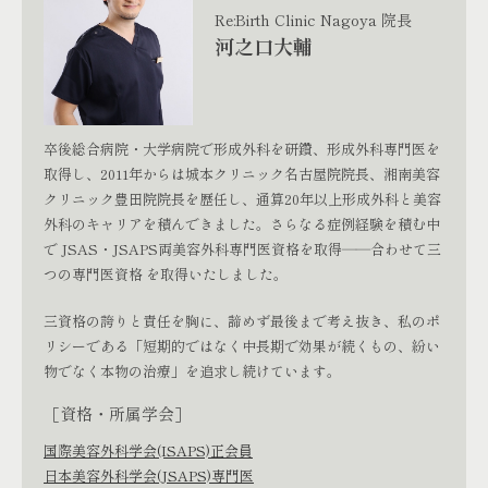
Re:Birth Clinic Nagoya 院長
河之口大輔
卒後総合病院・大学病院で形成外科を研鑽、形成外科専門医を
取得し、2011年からは城本クリニック名古屋院院長、湘南美容
クリニック豊田院院長を歴任し、通算20年以上形成外科と美容
外科のキャリアを積んできました。さらなる症例経験を積む中
で JSAS・JSAPS両美容外科専門医資格を取得――合わせて三
つの専門医資格 を取得いたしました。
三資格の誇りと責任を胸に、諦めず最後まで考え抜き、私のポ
リシーである「短期的ではなく中長期で効果が続くもの、紛い
物でなく本物の治療」を追求し続けています。
［資格・所属学会］
国際美容外科学会(ISAPS)正会員
日本美容外科学会(JSAPS)専門医