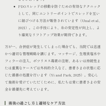
PDOスレッドの移動を防ぐための有効なテクニック
として、同じエントリーポイントでスレッドを互い
に結びつける方法が報告されています（Unal et al.,
2021）。この手技により、糸の安定性が向上し、よ
り確実なリフトアップ効果が期待できます。
万が一、合併症が発生してしまった場合でも、当院では迅速
かつ適切な管理戦略を講じます。マッサージ、生理食塩水や
フィラーの注入、ボツリヌス毒素の注射、あるいは持続性ま
たは重篤なケースでは外科的介入など、患者さまの状態に応
じた最善の処置を行います（Yi and Park, 2025）。安心し
て施術を受けていただくために、私たちは常に患者さまの安
全を最優先に考えています。
術後の過ごし方と適切なケア方法