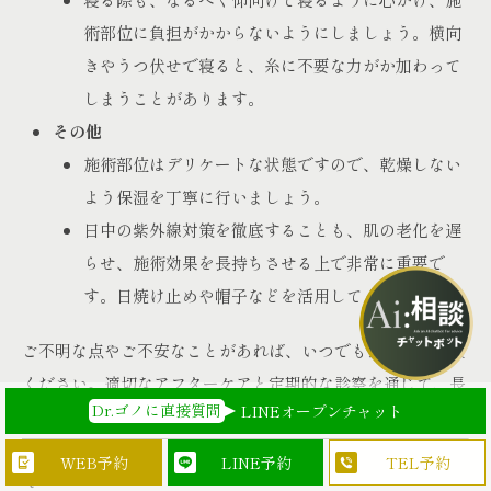
術部位に負担がかからないようにしましょう。横向
きやうつ伏せで寝ると、糸に不要な力がか加わって
しまうことがあります。
その他
施術部位はデリケートな状態ですので、乾燥しない
よう保湿を丁寧に行いましょう。
日中の紫外線対策を徹底することも、肌の老化を遅
らせ、施術効果を長持ちさせる上で非常に重要で
す。日焼け止めや帽子などを活用してください。
ご不明な点やご不安なことがあれば、いつでも当院にご相談
ください。適切なアフターケアと定期的な診察を通じて、長
Dr.ゴノに直接質問
LINEオープンチャット
期的な美しさをサポートさせていただきます。
WEB予約
TEL予約
LINE予約
Q&A