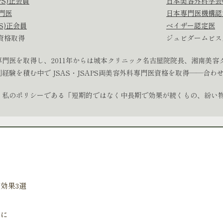
PS)正会員
日本美容外科学会(
専門医
日本専門医機構認
S)正会員
ベイザー認定医
資格取得
ジュビダームビス
門医を取得し、2011年からは城本クリニック名古屋院院長、湘南美容
験を積む中で JSAS・JSAPS両美容外科専門医資格を取得――合わ
、私のポリシーである「短期的ではなく中長期で効果が続くもの、紛い
効果3選
めに