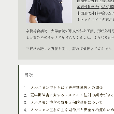
国際美容外科学会(ISA
美容外科学会(JSAS)
米国形成外科学会(ASP
ボトックスビスタ施注
卒後総合病院・大学病院で形成外科を研鑽、形成外科専
と美容外科のキャリアを積んできました。さらなる症例経
三資格の誇りと責任を胸に、諦めず最後まで考え抜き
目次
メルスモン注射とは？更年期障害との関係
更年期障害に対するメルスモン注射の期待できる
メルスモン注射の費用と保険適用について
メルスモン注射の主な副作用と安全な治療のた