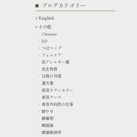
ブログカテゴリー
English
その他
Chinese
ED
つぼマップ
フェムケア
抗アレルギー薬
抗生物質
日焼け対策
漢方薬
美容カウンセラー
美容ナース
美容外科医の仕事
脚やせ
鎮痛剤
韓国語
顔面解剖学