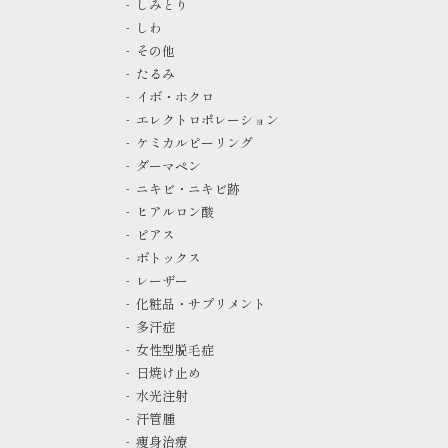
しみとり
しわ
その他
たるみ
イボ・ホクロ
エレクトロポレーション
ケミカルピーリング
ダーマペン
ニキビ・ニキビ跡
ヒアルロン酸
ピアス
ボトックス
レーザー
化粧品・サプリメント
多汗症
女性型脱毛症
日焼け止め
水光注射
汗管腫
痩身治療