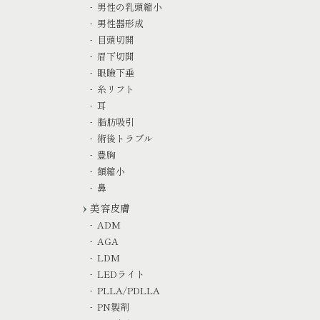
男性の乳頭縮小
男性器形成
目頭切開
眉下切開
眼瞼下垂
糸リフト
耳
脂肪吸引
術後トラブル
豊胸
額縮小
鼻
美容皮膚
ADM
AGA
LDM
LEDライト
PLLA/PDLLA
PN製剤