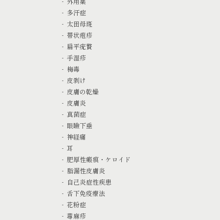
外用薬
多汗症
太田母斑
帯状疱疹
扁平疣贅
手湿疹
梅毒
皮剥け
皮膚の乾燥
皮膚炎
真菌症
眼瞼下垂
神経痛
耳
肥厚性瘢痕・ケロイド
脂漏性皮膚炎
自己炎症性疾患
舌下免疫療法
花粉症
蕁麻疹