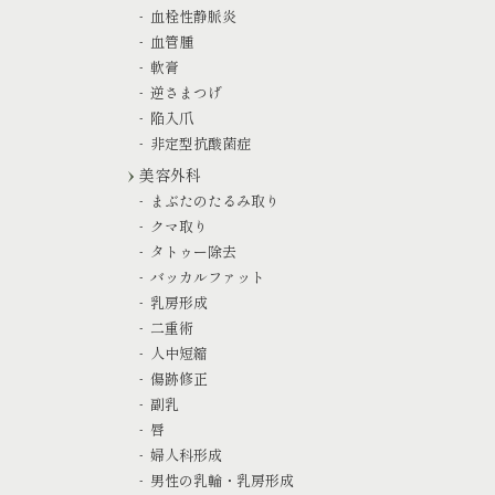
血栓性静脈炎
血管腫
軟膏
逆さまつげ
陥入爪
非定型抗酸菌症
美容外科
まぶたのたるみ取り
クマ取り
タトゥー除去
バッカルファット
乳房形成
二重術
人中短縮
傷跡修正
副乳
唇
婦人科形成
男性の乳輪・乳房形成