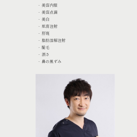
美容内服
美容点滴
美白
肌育注射
肝斑
脂肪溶解注射
脱毛
酒さ
鼻の黒ずみ