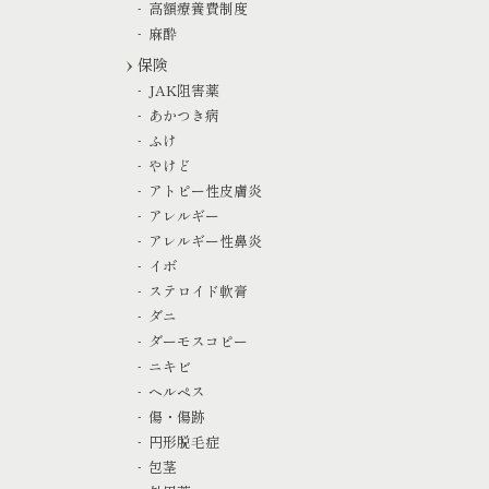
高額療養費制度
麻酔
保険
JAK阻害薬
あかつき病
ふけ
やけど
アトピー性皮膚炎
アレルギー
アレルギー性鼻炎
イボ
ステロイド軟膏
ダニ
ダーモスコピー
ニキビ
ヘルペス
傷・傷跡
円形脱毛症
包茎