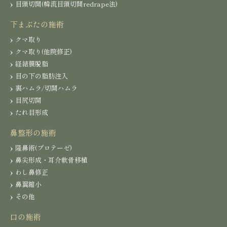
目頭切開(韓流目頭切開redrape法)
下まぶたの施術
クマ取り
クマ取り(他院修正)
経結膜脱脂
目の下の脂肪注入
裏ハムラ/切開ハムラ
目尻切開
たれ目形成
鼻整形の施術
隆鼻術(プロテーゼ)
鼻尖形成・耳介軟骨移植
わし鼻修正
鼻翼縮小
その他
口の施術