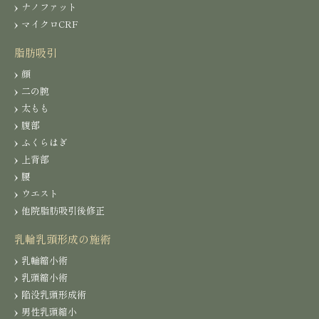
ナノファット
マイクロCRF
脂肪吸引
顔
二の腕
太もも
腹部
ふくらはぎ
上背部
腰
ウエスト
他院脂肪吸引後修正
乳輪乳頭形成の施術
乳輪縮小術
乳頭縮小術
陥没乳頭形成術
男性乳頭縮小