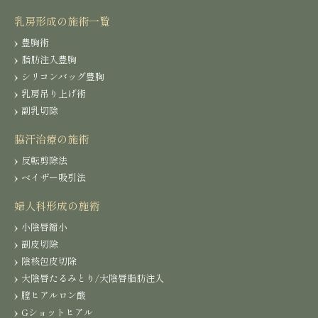
乳房形成の施術一覧
豊胸術
脂肪注入豊胸
シリコンバッグ豊胸
乳房吊り上げ術
副乳切除
脇汗治療の施術
反転剪除法
ベイザー吸引法
婦人科形成の施術
小陰唇縮小
副皮切除
陰核包皮切除
大陰唇たるみとり/大陰唇脂肪注入
膣ヒアルロン酸
Gショットヒアル