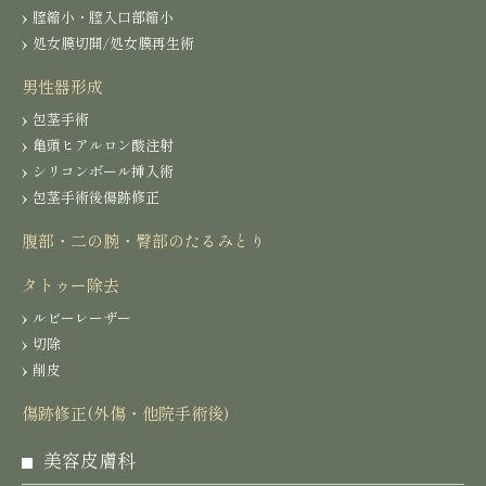
膣縮小・膣入口部縮小
処女膜切開/処女膜再生術
男性器形成
包茎手術
亀頭ヒアルロン酸注射
シリコンボール挿入術
包茎手術後傷跡修正
腹部・二の腕・臀部のたるみとり
タトゥー除去
ルビーレーザー
切除
削皮
傷跡修正(外傷・他院手術後)
美容皮膚科