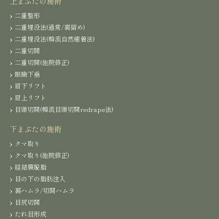
上まぶたの施術
二重整形
二重埋没法(通常/裏留め)
二重埋没法(韓流自然癒着法)
二重切開
二重切開(他院修正)
眼瞼下垂
眉下リフト
眉上リフト
目頭切開(韓流目頭切開redrape法)
下まぶたの施術
クマ取り
クマ取り(他院修正)
経結膜脱脂
目の下の脂肪注入
裏ハムラ/切開ハムラ
目尻切開
たれ目形成