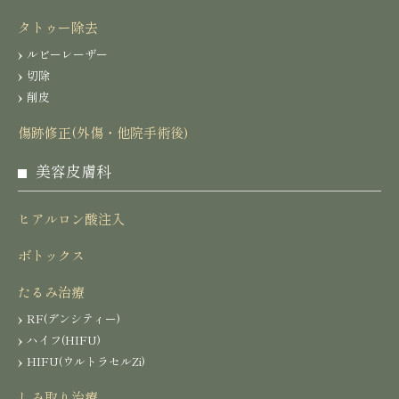
タトゥー除去
ルビーレーザー
切除
削皮
傷跡修正(外傷・他院手術後)
美容皮膚科
ヒアルロン酸注入
ボトックス
たるみ治療
RF(デンシティー)
ハイフ(HIFU)
HIFU(ウルトラセルZi)
しみ取り治療