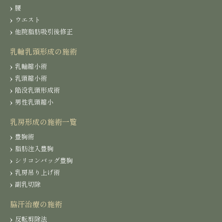
腰
ウエスト
他院脂肪吸引後修正
乳輪乳頭形成の施術
乳輪縮小術
乳頭縮小術
陥没乳頭形成術
男性乳頭縮小
乳房形成の施術一覧
豊胸術
脂肪注入豊胸
シリコンバッグ豊胸
乳房吊り上げ術
副乳切除
脇汗治療の施術
反転剪除法