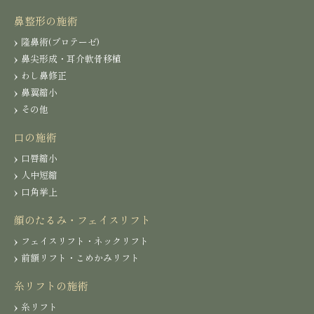
鼻整形の施術
隆鼻術(プロテーゼ)
鼻尖形成・耳介軟骨移植
わし鼻修正
鼻翼縮小
その他
口の施術
口唇縮小
人中短縮
口角挙上
顔のたるみ・フェイスリフト
フェイスリフト・ネックリフト
前額リフト・こめかみリフト
糸リフトの施術
糸リフト