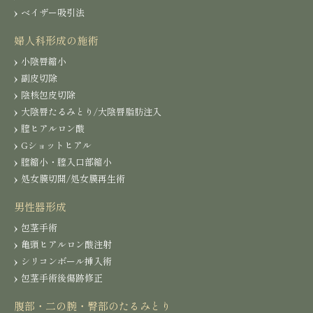
ベイザー吸引法
婦人科形成の施術
小陰唇縮小
副皮切除
陰核包皮切除
大陰唇たるみとり/大陰唇脂肪注入
膣ヒアルロン酸
Gショットヒアル
膣縮小・膣入口部縮小
処女膜切開/処女膜再生術
男性器形成
包茎手術
亀頭ヒアルロン酸注射
シリコンボール挿入術
包茎手術後傷跡修正
腹部・二の腕・臀部のたるみとり