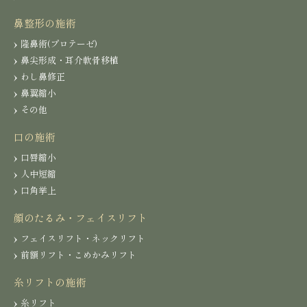
鼻整形の施術
隆鼻術(プロテーゼ)
鼻尖形成・耳介軟骨移植
わし鼻修正
鼻翼縮小
その他
口の施術
口唇縮小
人中短縮
口角挙上
顔のたるみ・フェイスリフト
フェイスリフト・ネックリフト
前額リフト・こめかみリフト
糸リフトの施術
糸リフト