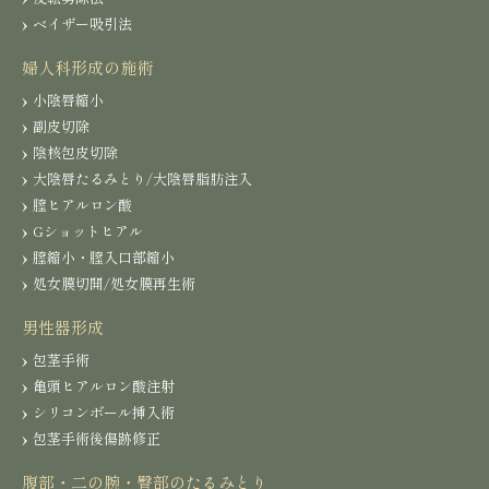
ベイザー吸引法
婦人科形成の施術
小陰唇縮小
副皮切除
陰核包皮切除
大陰唇たるみとり/大陰唇脂肪注入
膣ヒアルロン酸
Gショットヒアル
膣縮小・膣入口部縮小
処女膜切開/処女膜再生術
男性器形成
包茎手術
亀頭ヒアルロン酸注射
シリコンボール挿入術
包茎手術後傷跡修正
腹部・二の腕・臀部のたるみとり