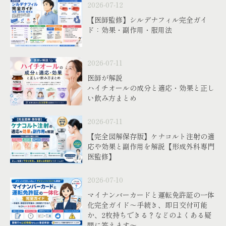
2026-07-12
【医師監修】シルデナフィル完全ガイ
ド：効果・副作用・服用法
2026-07-11
医師が解説
ハイチオールの成分と適応・効果と正し
い飲み方まとめ
2026-07-11
【完全図解保存版】ケナコルト注射の適
応や効果と副作用を解説【形成外科専門
医監修】
2026-07-10
マイナンバーカードと運転免許証の一体
化完全ガイド〜手続き、即日交付可能
か、2枚持ちできる？などのよくある疑
問に答えます〜