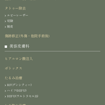
タトゥー除去
ルビーレーザー
切除
削皮
傷跡修正(外傷・他院手術後)
美容皮膚科
ヒアルロン酸注入
ボトックス
たるみ治療
RF(デンシティー)
ハイフ(HIFU)
HIFU(ウルトラセルZi)