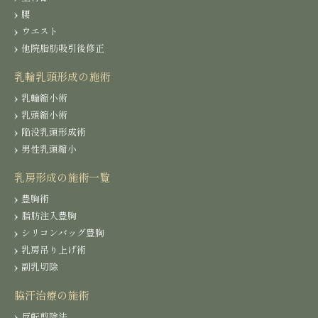
腰
ウエスト
他院脂肪吸引後修正
乳輪乳頭形成の施術
乳輪縮小術
乳頭縮小術
陥没乳頭形成術
男性乳頭縮小
乳房形成の施術一覧
豊胸術
脂肪注入豊胸
シリコンバッグ豊胸
乳房吊り上げ術
副乳切除
脇汗治療の施術
反転剪除法