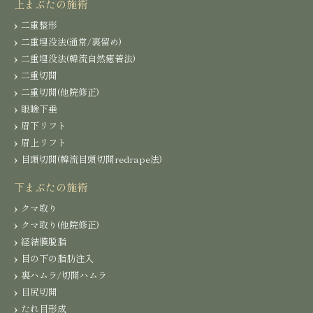
上まぶたの施術
二重整形
二重埋没法(通常/裏留め)
二重埋没法(韓流自然癒着法)
二重切開
二重切開(他院修正)
眼瞼下垂
眉下リフト
眉上リフト
目頭切開(韓流目頭切開redrape法)
下まぶたの施術
クマ取り
クマ取り(他院修正)
経結膜脱脂
目の下の脂肪注入
裏ハムラ/切開ハムラ
目尻切開
たれ目形成